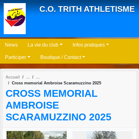
Panneau de gestion des cookies
C.O. TRITH ATHLETISME
News
La vie du club
Infos pratiques
Participer
Boutique / Contact
Accueil
Cross memorial Ambroise Scaramuzzino 2025
CROSS MEMORIAL
AMBROISE
SCARAMUZZINO 2025