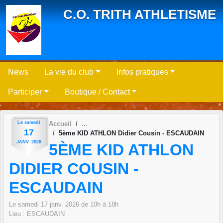
Panneau de gestion des cookies
C.O. TRITH ATHLETISME
News
La vie du club
Infos pratiques
Participer
Boutique / Contact
Le
samedi
Accueil
17
5ème KID ATHLON Didier Cousin - ESCAUDAIN
JANV.
2026
5ÈME KID ATHLON
DIDIER COUSIN -
ESCAUDAIN
Le
samedi
17
janv.
2026
de 10h à 18h
Lieu :
ESCAUDAIN